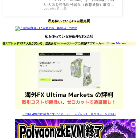
い人気を誇る暗号資産（仮想通貨）取引所
2024年6月13日
です。その高い取引量とユーザーフレンド
リーな
私も稼いでいるFX自動売買
私も使っている好条件なFX会社
低スプレッドでFX人生が変わる、歴史あるVantageグループの最新FXブローカー
Ultima Markets
Ultima Marketsの評判とすごいメリット スプレッド・取引コストが超低い