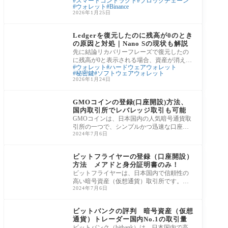
スマートコントラクト
ブロックチェーン
けること」そのものに不安を感じる人が増
ウォレット
Binance
えてい
2026年1月25日
投資用語
Ledgerを復元したのに残高が0のとき
の原因と対処｜Nano Sの現状も解説
先に結論リカバリーフレーズで復元したの
に残高が0と表示される場合、資産が消えた
ウォレット
ハードウェアウォレット
わけではないケースがほとんどです。よく
秘密鍵
ソフトウェアウォレット
ある
2026年1月24日
仮想通貨取引所
GMOコインの登録(口座開設)方法、
国内取引所でレバレッジ取引も可能
GMOコインは、日本国内の人気暗号通貨取
引所の一つで、シンプルかつ迅速な口座開
2024年7月6日
設プロセスを提供しています。初心者から
上級者ま
仮想通貨取引所
ビットフライヤーの登録（口座開設）
方法 メアドと身分証明書のみ！
ビットフライヤーは、日本国内で信頼性の
高い暗号資産（仮想通貨）取引所です。簡
2024年7月6日
単な手続きで口座を開設できるため、初め
ての方
仮想通貨取引所
ビットバンクの評判 暗号資産（仮想
通貨）トレーダー国内No.1の取引量
ビットバンク（bitbank）は、日本国内で高