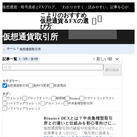
仮想通貨・暗号資産とFXブログ。「わかりやすく・読みやすい」記事を心がけて主に初心者～効率的な稼ぎ方を模索している人向けブログとなっています
こよりのおすすめ


仮想通貨＆FXの選
び方
仮想通貨取引所
ホーム
仮想通貨取引所

記事一覧
1 - 5件 / 全5件

絞り込み
カテゴリー
仮想通貨取引所
海外FX業者
投資用語
タグ
ウォレット
ブロックチェーン
秘密鍵
スマートコントラクト
Binance
ハードウェアウォレット
アルトコイン
中央集権型取引所
ソフトウェアウォレット
仮想通貨取引所
Binance DEXとは？中央集権型取引
所との違いと仕組みを初心者向けに解
説
仮想通貨取引所の破綻や出金停止といった
出来事をきっかけに、「取引所に資産を預