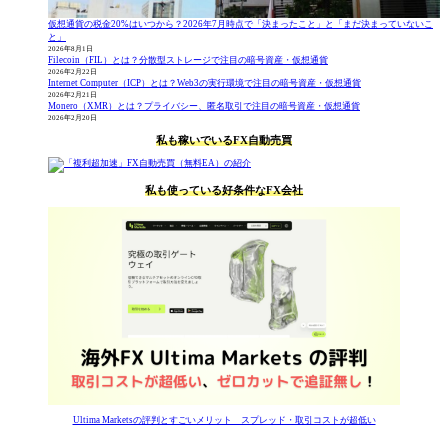
仮想通貨の税金20%はいつから？2026年7月時点で「決まったこと」と「まだ決まっていないこ
と」
2026年8月1日
Filecoin（FIL）とは？分散型ストレージで注目の暗号資産・仮想通貨
2026年2月22日
Internet Computer（ICP）とは？Web3の実行環境で注目の暗号資産・仮想通貨
2026年2月21日
Monero（XMR）とは？プライバシー、匿名取引で注目の暗号資産・仮想通貨
2026年2月20日
私も稼いでいるFX自動売買
私も使っている好条件なFX会社
Ultima Marketsの評判とすごいメリット スプレッド・取引コストが超低い