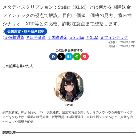
メタディスクリプション：Stellar（XLM）とは何かを国際送金・
フィンテックの視点で解説。目的、価値、価格の見方、将来性
シナリオ、XRP等との比較、詐欺注意点まで総括します。
仮想通貨・暗号資産銘柄

仮想通貨
暗号資産
国際送金
Stellar
XLM
フィンテック

公開日：
2026年2月19日
更新日：
2026年2月20日
この記事を共有する
この記事を書いた人
koyori
副業投資家。株から始め、FX、仮想通貨、副業で資産を築いた。そのノウハウを共有すべくブ
ログを立ち上げ。最新の暗号資産・仮想通貨・FX取引環境・自動売買システムなど、資産を増
やすコツや情報を配信。
関連記事