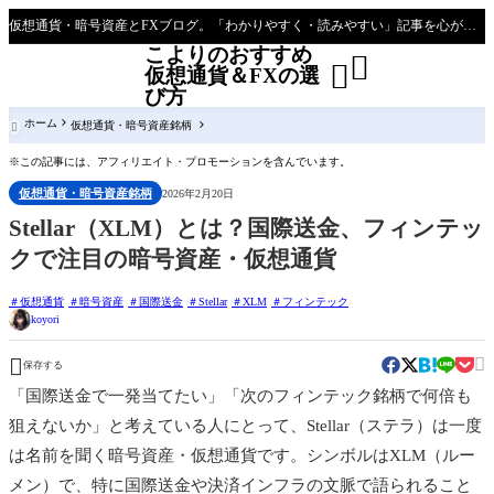
仮想通貨・暗号資産とFXブログ。「わかりやすく・読みやすい」記事を心がけて主に初心者～効率的な稼ぎ方を模索している人向けブログとなっています
こよりのおすすめ


仮想通貨＆FXの選
び方
ホーム
仮想通貨・暗号資産銘柄

※この記事には、アフィリエイト・プロモーションを含んでいます。
仮想通貨・暗号資産銘柄
2026年2月20日
Stellar（XLM）とは？国際送金、フィンテッ
クで注目の暗号資産・仮想通貨
仮想通貨
暗号資産
国際送金
Stellar
XLM
フィンテック
koyori


保存する
「国際送金で一発当てたい」「次のフィンテック銘柄で何倍も
狙えないか」と考えている人にとって、Stellar（ステラ）は一度
は名前を聞く暗号資産・仮想通貨です。シンボルはXLM（ルー
メン）で、特に国際送金や決済インフラの文脈で語られること