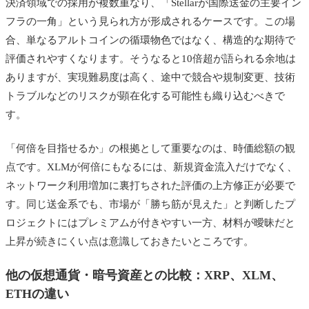
決済領域での採用が複数重なり、「Stellarが国際送金の主要イン
フラの一角」という見られ方が形成されるケースです。この場
合、単なるアルトコインの循環物色ではなく、構造的な期待で
評価されやすくなります。そうなると10倍超が語られる余地は
ありますが、実現難易度は高く、途中で競合や規制変更、技術
トラブルなどのリスクが顕在化する可能性も織り込むべきで
す。
「何倍を目指せるか」の根拠として重要なのは、時価総額の観
点です。XLMが何倍にもなるには、新規資金流入だけでなく、
ネットワーク利用増加に裏打ちされた評価の上方修正が必要で
す。同じ送金系でも、市場が「勝ち筋が見えた」と判断したプ
ロジェクトにはプレミアムが付きやすい一方、材料が曖昧だと
上昇が続きにくい点は意識しておきたいところです。
他の仮想通貨・暗号資産との比較：XRP、XLM、
ETHの違い