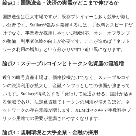
論点1：国際送金・決済の実需がどこまで伸びるか
国際送金は巨大市場ですが、既存プレイヤーも多く競争が激し
い分野です。Stellarが強みを発揮するには、手数料とスピードだ
けでなく、事業者が採用しやすい規制対応、オン・オフランプ
の整備、利用者体験の向上が必要です。ここが進めば「ネット
ワーク利用の増加」という分かりやすい追い風になります。
論点2：ステーブルコインとトークン化資産の流通増
近年の暗号資産市場は、価格投機だけでなく、ステーブルコイ
ンの決済利用が拡大し、金融インフラとしての側面が強まって
います。Stellarが得意とする「発行して流通させる」設計が活き
る領域であり、法定通貨建てトークンの利用が増えるほど、ネ
ットワークの存在意義が増します。XLMはその中で手数料やブ
リッジ用途での需要が意識されやすくなります。
論点3：規制環境と大手企業・金融の採用