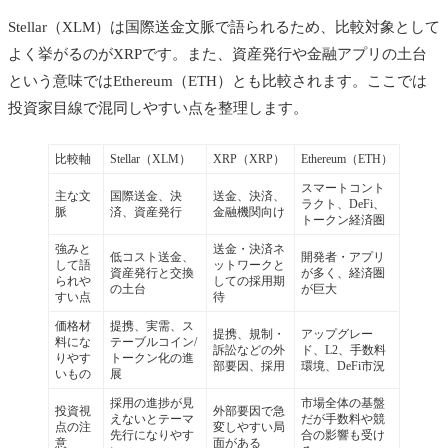
Stellar（XLM）は国際送金文脈で語られるため、比較対象として
よく挙がるのがXRPです。また、資産発行や金融アプリの土台
という意味ではEthereum（ETH）とも比較されます。ここでは
投資家目線で混同しやすい点を整理します。
比較軸
Stellar（XLM）
XRP（XRP）
Ethereum（ETH）
スマートコント
主な文
国際送金、決
送金、決済、
ラクト、DeFi、
脈
済、資産発行
金融機関向け
トークン経済圏
強みと
送金・決済ネ
低コスト送金、
開発者・アプリ
して語
ットワークと
資産発行と交換
が多く、経済圏
られや
しての採用期
の土台
が巨大
すい点
待
価格材
提携、実需、ス
提携、規制・
アップグレー
料にな
テーブルコイン/
訴訟などの外
ド、L2、手数料
りやす
トークン化の進
部要因、採用
環境、DeFi市況
いもの
展
採用の進捗が見
市場全体の基盤
投資視
外部要因で急
えないとテーマ
だが手数料や競
点の注
変しやすい局
先行になりやす
合の影響も受け
意
面がある