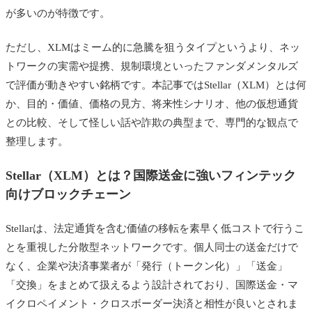
が多いのが特徴です。
ただし、XLMはミーム的に急騰を狙うタイプというより、ネッ
トワークの実需や提携、規制環境といったファンダメンタルズ
で評価が動きやすい銘柄です。本記事ではStellar（XLM）とは何
か、目的・価値、価格の見方、将来性シナリオ、他の仮想通貨
との比較、そして怪しい話や詐欺の典型まで、専門的な観点で
整理します。
Stellar（XLM）とは？国際送金に強いフィンテック
向けブロックチェーン
Stellarは、法定通貨を含む価値の移転を素早く低コストで行うこ
とを重視した分散型ネットワークです。個人同士の送金だけで
なく、企業や決済事業者が「発行（トークン化）」「送金」
「交換」をまとめて扱えるよう設計されており、国際送金・マ
イクロペイメント・クロスボーダー決済と相性が良いとされま