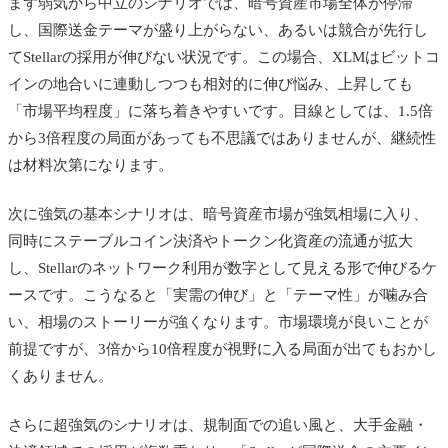
まず弱気から中立のシナリオでは、暗号資産市場全体が停滞
し、国際送金テーマが盛り上がらない、あるいは競合が先行し
てStellarの採用が伸びない状況です。この場合、XLMはビットコ
インの地合いに連動しつつも相対的に伸び悩み、上昇しても
「市場平均程度」に落ち着きやすいです。目線としては、1.5倍
から3倍程度の局面があっても不思議ではありませんが、継続性
は材料次第になります。
次に強気の基本シナリオは、暗号資産市場が強気相場に入り、
同時にステーブルコイン決済やトークン化資産の流通が拡大
し、Stellarのネットワーク利用が数字として見える形で伸びるケ
ースです。こうなると「実需の伸び」と「テーマ性」が噛み合
い、相場のストーリーが強くなります。市場環境が良いことが
前提ですが、3倍から10倍程度が視野に入る局面が出てもおかし
くありません。
さらに超強気のシナリオは、規制面での追い風と、大手金融・