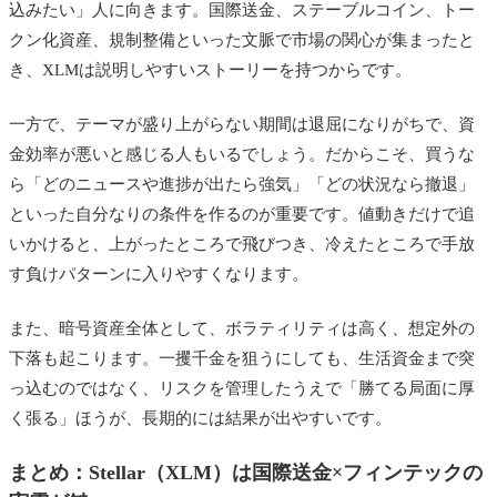
込みたい」人に向きます。国際送金、ステーブルコイン、トー
クン化資産、規制整備といった文脈で市場の関心が集まったと
き、XLMは説明しやすいストーリーを持つからです。
一方で、テーマが盛り上がらない期間は退屈になりがちで、資
金効率が悪いと感じる人もいるでしょう。だからこそ、買うな
ら「どのニュースや進捗が出たら強気」「どの状況なら撤退」
といった自分なりの条件を作るのが重要です。値動きだけで追
いかけると、上がったところで飛びつき、冷えたところで手放
す負けパターンに入りやすくなります。
また、暗号資産全体として、ボラティリティは高く、想定外の
下落も起こります。一攫千金を狙うにしても、生活資金まで突
っ込むのではなく、リスクを管理したうえで「勝てる局面に厚
く張る」ほうが、長期的には結果が出やすいです。
まとめ：Stellar（XLM）は国際送金×フィンテックの