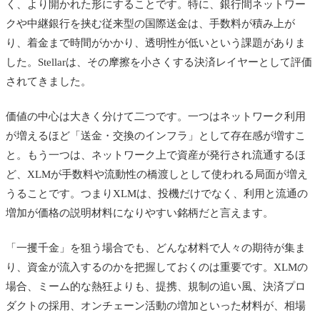
く、より開かれた形にすることです。特に、銀行間ネットワー
クや中継銀行を挟む従来型の国際送金は、手数料が積み上が
り、着金まで時間がかかり、透明性が低いという課題がありま
した。Stellarは、その摩擦を小さくする決済レイヤーとして評価
されてきました。
価値の中心は大きく分けて二つです。一つはネットワーク利用
が増えるほど「送金・交換のインフラ」として存在感が増すこ
と。もう一つは、ネットワーク上で資産が発行され流通するほ
ど、XLMが手数料や流動性の橋渡しとして使われる局面が増え
うることです。つまりXLMは、投機だけでなく、利用と流通の
増加が価格の説明材料になりやすい銘柄だと言えます。
「一攫千金」を狙う場合でも、どんな材料で人々の期待が集ま
り、資金が流入するのかを把握しておくのは重要です。XLMの
場合、ミーム的な熱狂よりも、提携、規制の追い風、決済プロ
ダクトの採用、オンチェーン活動の増加といった材料が、相場