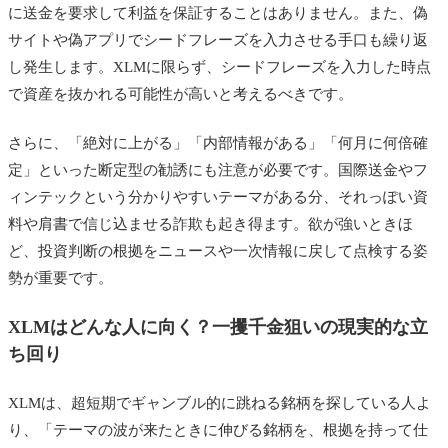
に送金を要求して利益を保証することはありません。また、偽
サイトや偽アプリでシードフレーズを入力させる手口も繰り返
し発生します。XLMに限らず、シードフレーズを入力した時点
で資産を抜かれる可能性が高いと考えるべきです。
さらに、「絶対に上がる」「内部情報がある」「何月に何倍確
定」といった断定型の勧誘にも注意が必要です。国際送金やフ
ィンテックという分かりやすいテーマがある分、それっぽい資
料や肩書で信じ込ませる詐欺も起き得ます。欲が強いときほ
ど、投資判断の根拠をニュースや一次情報に戻して点検する姿
勢が重要です。
XLMはどんな人に向く？一攫千金狙いの現実的な立
ち回り
XLMは、超短期でギャンブル的に跳ねる銘柄を探している人よ
り、「テーマの波が来たときに伸びる銘柄を、根拠を持って仕