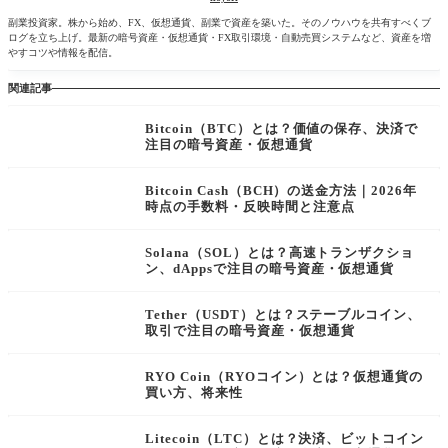
副業投資家。株から始め、FX、仮想通貨、副業で資産を築いた。そのノウハウを共有すべくブ
ログを立ち上げ。最新の暗号資産・仮想通貨・FX取引環境・自動売買システムなど、資産を増
やすコツや情報を配信。
関連記事
Bitcoin（BTC）とは？価値の保存、決済で
注目の暗号資産・仮想通貨
Bitcoin Cash（BCH）の送金方法｜2026年
時点の手数料・反映時間と注意点
Solana（SOL）とは？高速トランザクショ
ン、dAppsで注目の暗号資産・仮想通貨
Tether（USDT）とは？ステーブルコイン、
取引で注目の暗号資産・仮想通貨
RYO Coin（RYOコイン）とは？仮想通貨の
買い方、将来性
Litecoin（LTC）とは？決済、ビットコイン