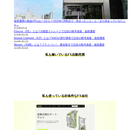
仮想通貨の税金20%はいつから？2026年7月時点で「決まったこと」と「まだ決まっていないこ
と」
2026年8月1日
Filecoin（FIL）とは？分散型ストレージで注目の暗号資産・仮想通貨
2026年2月22日
Internet Computer（ICP）とは？Web3の実行環境で注目の暗号資産・仮想通貨
2026年2月21日
Monero（XMR）とは？プライバシー、匿名取引で注目の暗号資産・仮想通貨
2026年2月20日
私も稼いでいるFX自動売買
私も使っている好条件なFX会社