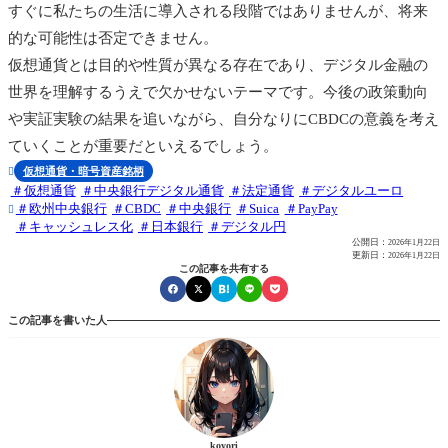
すぐに私たちの生活に導入される段階ではありませんが、将来
的な可能性は否定できません。
仮想通貨とは目的や性質が異なる存在であり、デジタル金融の
世界を理解するうえで欠かせないテーマです。今後の政策動向
や実証実験の結果を追いながら、自分なりにCBDCの意義を考え
ていくことが重要だといえるでしょう。
仮想通貨・暗号資産銘柄

仮想通貨
中央銀行デジタル通貨
法定通貨
デジタルユーロ
欧州中央銀行
CBDC
中央銀行
Suica
PayPay

キャッシュレス化
日本銀行
デジタル円
公開日：
2026年1月22日
更新日：
2026年1月22日
この記事を共有する
この記事を書いた人
koyori