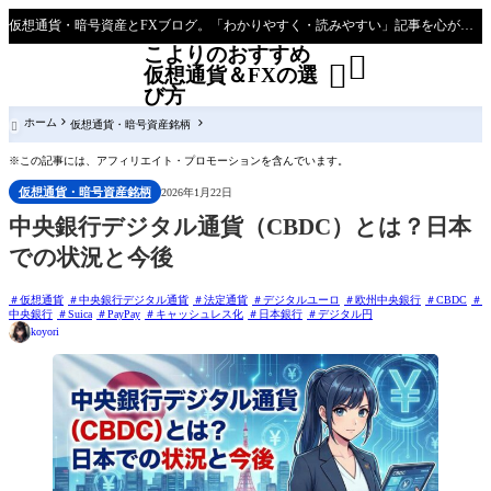
仮想通貨・暗号資産とFXブログ。「わかりやすく・読みやすい」記事を心がけて主に初心者～効率的な稼ぎ方を模索している人向けブログとなっています
こよりのおすすめ


仮想通貨＆FXの選
び方
ホーム
仮想通貨・暗号資産銘柄

※この記事には、アフィリエイト・プロモーションを含んでいます。
仮想通貨・暗号資産銘柄
2026年1月22日
中央銀行デジタル通貨（CBDC）とは？日本
での状況と今後
仮想通貨
中央銀行デジタル通貨
法定通貨
デジタルユーロ
欧州中央銀行
CBDC
中央銀行
Suica
PayPay
キャッシュレス化
日本銀行
デジタル円
koyori